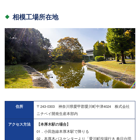
相模工場所在地
住所
〒243-0303 神奈川県愛甲郡愛川町中津4024 株式会社
ニチベイ開発生産本部内
アクセス方法
【本厚木駅の場合】
01．小田急線本厚木駅で降りる
02．本厚木バスセンターより「愛川町役場行き 春日台団