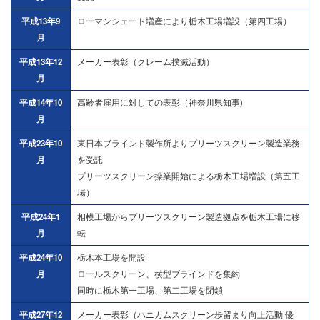
平成13年9
ローマンシェード増産により栃木工場増設（第四工場）
月
平成13年12
メーカー表彰（クレーム撲滅活動）
月
平成14年10
高齢者雇用に対しての表彰（神奈川県知事)
月
平成23年10
東日本ブラインド製作所よりプリーツスクリーン製造業務
月
を受託
プリーツスクリーン操業開始による栃木工場増設（第五工
場）
平成24年1
相模工場からプリーツスクリーン製造拠点を栃木工場に移
月
転
平成24年10
栃木本工場を開設
月
ロールスクリーン、横型ブラインドを集約
同時に栃木第一工場、第二工場を閉鎖
平成27年12
メーカー表彰（ハニカムスクリーン歩留まり向上活動 優