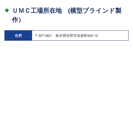
ＵＭＣ工場所在地 (横型ブラインド製
作）
住所
〒327-0821 栃木県佐野市高萩町642-12