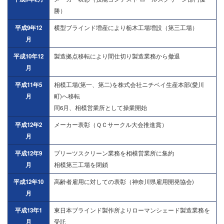
勝）
平成9年12
横型ブラインド増産により栃木工場増設（第三工場）
月
平成10年12
製造拠点移転により間仕切り製造業務から撤退
月
平成11年5
相模工場(第一、第二)を株式会社ニチベイ生産本部(愛川
月
町)へ移転
同6月、相模営業所として操業開始
平成12年2
メーカー表彰（ＱＣサークル大会推進賞）
月
平成12年9
プリーツスクリーン業務を相模営業所に集約
月
相模第三工場を閉鎖
平成12年10
高齢者雇用に対しての表彰（神奈川県雇用開発協会)
月
平成13年1
東日本ブラインド製作所よりローマンシェード製造業務を
月
受託