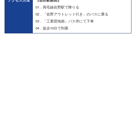
アクセス方法
【佐野駅経由】
01．両毛線佐野駅で降りる
02．「佐野アウトレット行き」のバスに乗る
03．「工業団地南」バス停にて下車
04．徒歩10分で到着