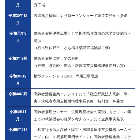
月
秀工場）
平成30年12
製造拠点移転によりローマンシェード製造業務から撤退
月
令和元年8
障害者雇用優秀工場として栃木県佐野市の就労支援施設へ
月
講演
（栃木県佐野市こども福祉部障害福祉課主催)
令和3年9月
障害者雇用に対しての表彰
（神奈川県高齢・障害・求職者支援機構理事長努力賞)
令和3年12
横型ブラインド（UMC）専用工場増設
月
令和4年9月
高齢者活躍企業コンテストにて「独立行政法人高齢・障
害・求職者雇用支援機構理事長表彰 特別賞」を受賞
令和4年11
高齢者雇用セミナー「生涯現役社会の実現に向けて～70歳
月
までの就業機会の確保を考える～」にて企業事例発表
令和5年2月
「独立行政法人高齢・障害・求職者雇用支援機構ホームペ
ージ」内「70歳雇用事例サイト」に高齢者活躍企業コンテ