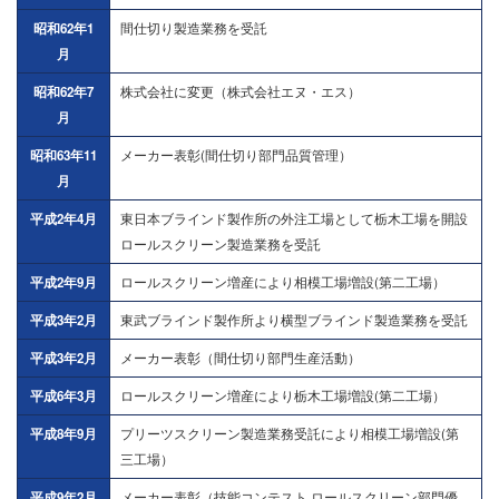
昭和62年1
間仕切り製造業務を受託
月
昭和62年7
株式会社に変更（株式会社エヌ・エス）
月
昭和63年11
メーカー表彰(間仕切り部門品質管理）
月
平成2年4月
東日本ブラインド製作所の外注工場として栃木工場を開設
ロールスクリーン製造業務を受託
平成2年9月
ロールスクリーン増産により相模工場増設(第二工場）
平成3年2月
東武ブラインド製作所より横型ブラインド製造業務を受託
平成3年2月
メーカー表彰（間仕切り部門生産活動）
平成6年3月
ロールスクリーン増産により栃木工場増設(第二工場）
平成8年9月
プリーツスクリーン製造業務受託により相模工場増設(第
三工場）
平成9年2月
メーカー表彰（技能コンテスト ロールスクリーン部門優