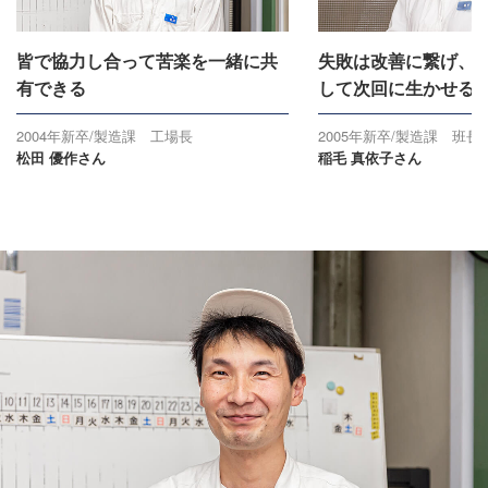
皆で協力し合って苦楽を一緒に共
失敗は改善に繋げ、
有できる
して次回に生かせる
2004年新卒/製造課 工場長
2005年新卒/製造課 班長
松田 優作さん
稲毛 真依子さん